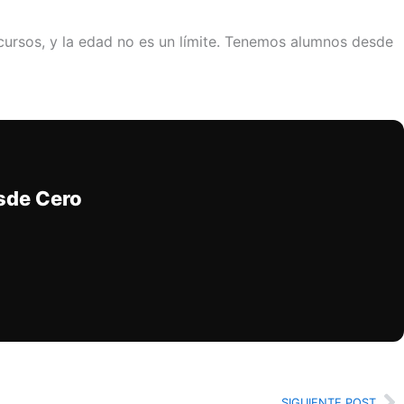
 cursos, y la edad no es un límite. Tenemos alumnos desde
sde Cero
SIGUIENTE POST