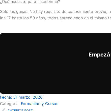
¿Qué necesito para inscribirme?
Solo las ganas. No hay requisito de conocimiento previo, n
los 17 hasta los 50 años, todos aprendiendo en el mismo t
Empezá 
Fecha:
31 marzo, 2026
Categoría:
Formación y Cursos
ANTERIOR POST