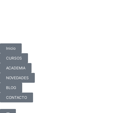
Ir
al
contenido
Inicio
CURSOS
ACADEMIA
NOVEDADES
BLOG
CONTACTO