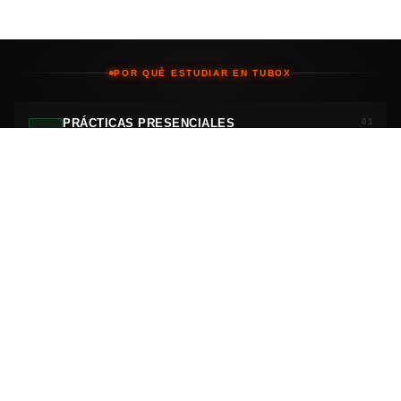
3 cuotas de
Más información
$322.000
POR QUÉ ESTUDIAR EN TUBOX
PRÁCTICAS PRESENCIALES
01
Nuestros cursos están enfocados al aprender haciendo,
disponemos de todas las herramientas necesarias.
APUNTES + REMERA INCLUIDOS
02
Nosotros nos encargamos de darte los apuntes impresos y
de que tengas una cantidad de clases garantizadas.
DOCENTES CON EXPERIENCIA REAL
03
Docentes con experiencia con todas las novedades del rubro
que manejan sus propios talleres mecánicos.