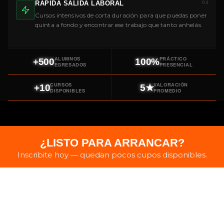
RÁPIDA SALIDA LABORAL
04
Cursos intensivos de corta duración para que puedas poner
quinta a fondo y encontrar ese trabajo que tanto anhelás.
ALUMNOS
PRÁCTICO
+500
100%
EGRESADOS
PRESENCIAL
CURSOS
VALORACIÓN
+10
5★
DISPONIBLES
PROMEDIO
¿LISTO PARA ARRANCAR?
Inscribite hoy — quedan pocos cupos disponibles.
Consultá por WhatsApp