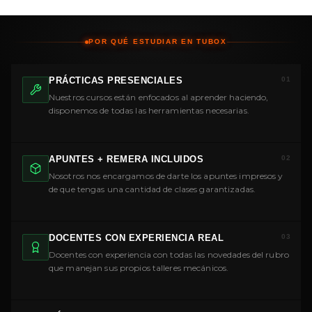
12 cuotas de
Más información
$242.010
POR QUÉ ESTUDIAR EN TUBOX
PRÁCTICAS PRESENCIALES
01
Nuestros cursos están enfocados al aprender haciendo,
disponemos de todas las herramientas necesarias.
APUNTES + REMERA INCLUIDOS
02
Nosotros nos encargamos de darte los apuntes impresos y
de que tengas una cantidad de clases garantizadas.
DOCENTES CON EXPERIENCIA REAL
03
Docentes con experiencia con todas las novedades del rubro
que manejan sus propios talleres mecánicos.