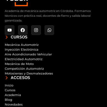
Academia de mecánica automotriz en Córdoba. Formamos
técnicos con práctica real, docentes de fierro y salida laboral
garantizada.
Y
F
I
W
o
a
n
h
u
c
s
a
CURSOS
t
e
t
t
u
b
a
s
Mecánica Automotriz
b
o
g
a
Inyección Electrónica
e
o
r
p
Aire Acondicionado Vehicular
k
a
p
Electricidad Automotriz
m
Mecánica de Moto
Competición Automotriz
Motosierras y Desmalezadoras
ACCESOS
Inicio
Cursos
Academia
Blog
Novedades